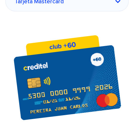
+60
club